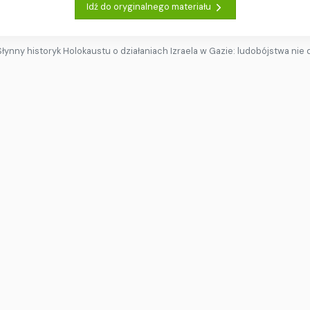
Idź do oryginalnego materiału
Słynny historyk Holokaustu o działaniach Izraela w Gazie: ludobójstwa nie 