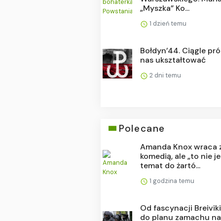
„Myszka” Ko...
1 dzień temu
Bołdyn’44. Ciągle pr
nas ukształtować
2 dni temu
Polecane
Amanda Knox wraca 
komedią, ale „to nie j
temat do żartó...
1 godzina temu
Od fascynacji Breivi
do planu zamachu n