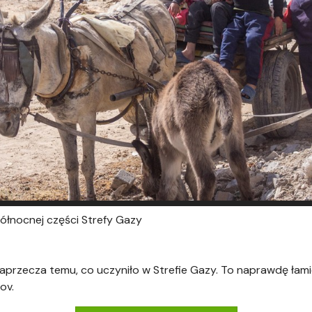
północnej części Strefy Gazy
 zaprzecza temu, co uczyniło w Strefie Gazy. To naprawdę łam
ov.