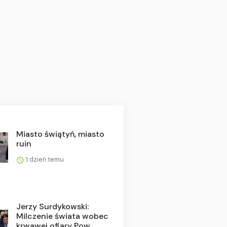
Miasto świątyń, miasto
ruin
1 dzień temu
Jerzy Surdykowski:
Milczenie świata wobec
krwawej ofiary Pow...