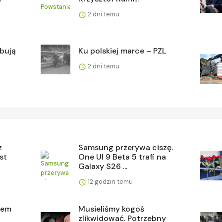
2 dni temu
óbują
Ku polskiej marce – PZL
2 dni temu
z
Samsung przerywa ciszę.
est
One UI 9 Beta 5 trafi na
Galaxy S26 ...
12 godzin temu
kiem
Musieliśmy kogoś
a
zlikwidować. Potrzebny