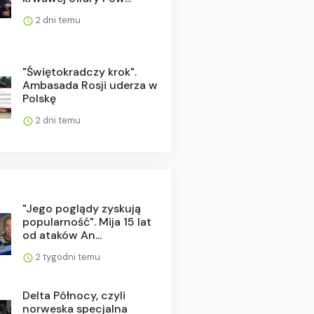
2 dni temu
"Świętokradczy krok".
Ambasada Rosji uderza w
Polskę
2 dni temu
"Jego poglądy zyskują
popularność". Mija 15 lat
od ataków An...
2 tygodni temu
Delta Północy, czyli
norweska specjalna