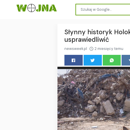
Słynny historyk Holok
usprawiedliwić
newsweek.pl
2 miesięcy temu