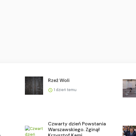
Rzeź Woli
1 dzień temu
Czwarty dzień Powstania
Warszawskiego. Zginął
a
Krzysztof Kami...