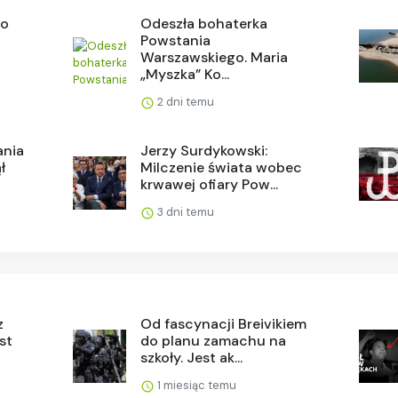
to
Odeszła bohaterka
Powstania
Warszawskiego. Maria
„Myszka” Ko...
2 dni temu
ania
Jerzy Surdykowski:
ł
Milczenie świata wobec
krwawej ofiary Pow...
3 dni temu
z
Od fascynacji Breivikiem
est
do planu zamachu na
szkoły. Jest ak...
1 miesiąc temu