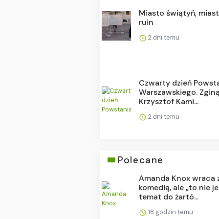
Miasto świątyń, mias
ruin
2 dni temu
Czwarty dzień Powst
Warszawskiego. Zginą
Krzysztof Kami...
2 dni temu
Polecane
Amanda Knox wraca 
komedią, ale „to nie j
temat do żartó...
18 godzin temu