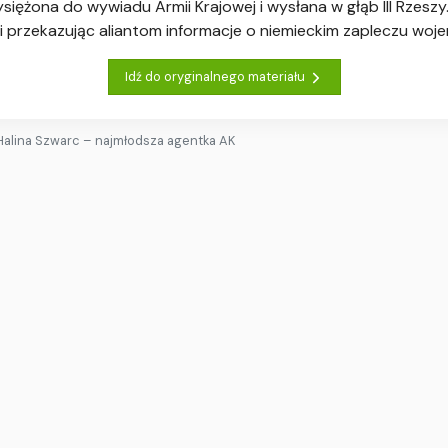
siężona do wywiadu Armii Krajowej i wysłana w głąb III Rzeszy
i przekazując aliantom informacje o niemieckim zapleczu woj
Idź do oryginalnego materiału
Halina Szwarc – najmłodsza agentka AK