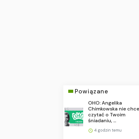
Powiązane
OHO: Angelika
Chimkowska nie chc
czytać o Twoim
śniadaniu, ...
4 godzin temu