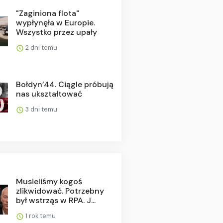
"Zaginiona flota"
wypłynęła w Europie.
Wszystko przez upały
2 dni temu
Bołdyn’44. Ciągle próbują
nas ukształtować
3 dni temu
Musieliśmy kogoś
zlikwidować. Potrzebny
był wstrząs w RPA. J...
1 rok temu