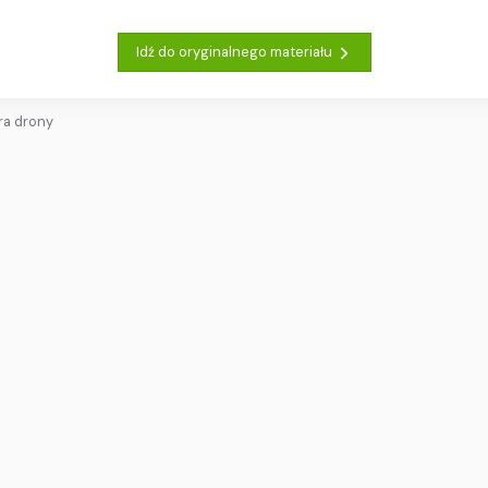
Idź do oryginalnego materiału
ra drony