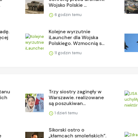
.
Wojsko Polskie ...
6 godzin temu
ladę.
Kolejne wyrzutnie
ęcej
iLauncher dla Wojska
Polskiego. Wzmocnią s...
11 godzin temu
stanu
Trzy siostry zaginęły w
 ich
Warszawie. realizowane
są poszukiwan...
1 dzień temu
Sikorski ostro o
e
„kłamcach smoleńskich”.