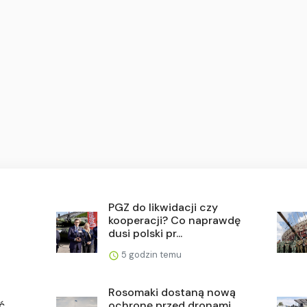
PGZ do likwidacji czy
kooperacji? Co naprawdę
dusi polski pr...
5 godzin temu
Rosomaki dostaną nową
ć
ochronę przed dronami.