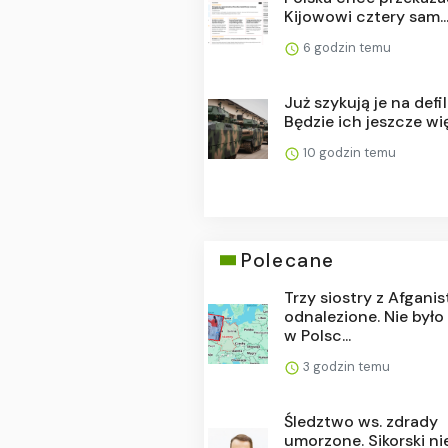
Kijowowi cztery sam..
6 godzin temu
Już szykują je na defi
Będzie ich jeszcze wi
10 godzin temu
Polecane
Trzy siostry z Afgani
odnalezione. Nie było
w Polsc...
3 godzin temu
Śledztwo ws. zdrady
umorzone. Sikorski ni