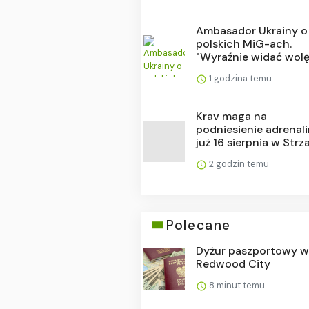
Ambasador Ukrainy o
polskich MiG-ach.
"Wyraźnie widać wolę i
1 godzina temu
Krav maga na
podniesienie adrenal
już 16 sierpnia w Strza.
2 godzin temu
Polecane
Dyżur paszportowy 
Redwood City
8 minut temu