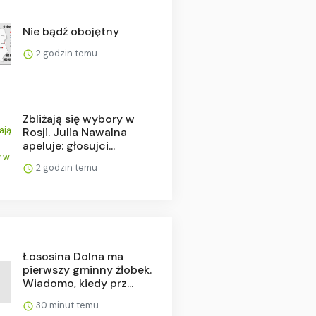
Nie bądź obojętny
2 godzin temu
Zbliżają się wybory w
Rosji. Julia Nawalna
apeluje: głosujci...
2 godzin temu
Łososina Dolna ma
pierwszy gminny żłobek.
Wiadomo, kiedy prz...
30 minut temu