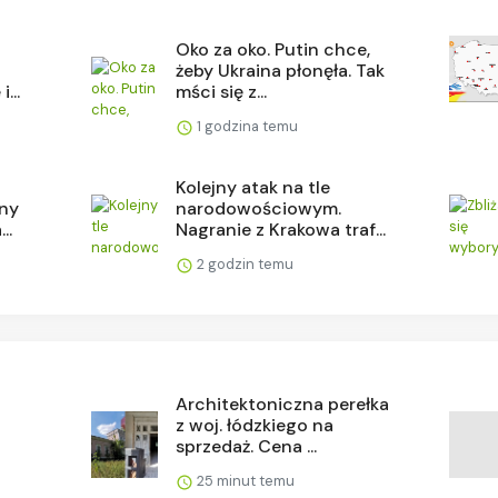
Oko za oko. Putin chce,
żeby Ukraina płonęła. Tak
...
mści się z...
1 godzina temu
Kolejny atak na tle
iny
narodowościowym.
..
Nagranie z Krakowa traf...
2 godzin temu
w
Architektoniczna perełka
z woj. łódzkiego na
sprzedaż. Cena ...
25 minut temu