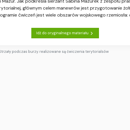
ii i Mazur. Jak podkreśla sierżant Sabina Mazurek z zespołu 
ytorialnej, głównym celem manewrów jest przygotowanie żołn
ogramie ćwiczeń jest wiele obszarów wojskowego rzemiosła: 
Idź do oryginalnego materiału
Strzały podczas burzy. realizowane są ćwiczenia terytorialsów