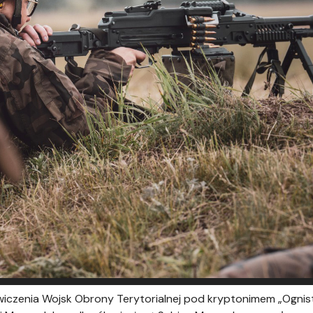
iczenia Wojsk Obrony Terytorialnej pod kryptonimem „Ognis