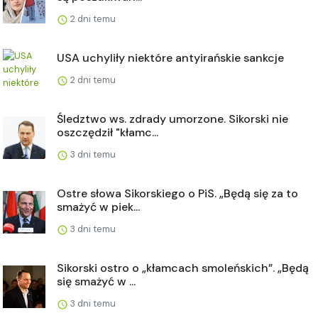
2 dni temu
USA uchyliły niektóre antyirańskie sankcje
2 dni temu
Śledztwo ws. zdrady umorzone. Sikorski nie
oszczędził "kłamc...
3 dni temu
Ostre słowa Sikorskiego o PiS. „Będą się za to
smażyć w piek...
3 dni temu
Sikorski ostro o „kłamcach smoleńskich”. „Będą
się smażyć w ...
3 dni temu