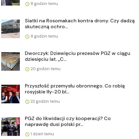
8 godzin temu
Siatki na Rosomakach kontra drony. Czy dadzą
skuteczną ochro...
8 godzin temu
Dworczyk: Dziewięciu prezesów PGZ w ciągu
dziesięciu lat. „C...
20 godzin temu
Przyszłość przemysłu obronnego. Co robią
rosyjskie Iły-20 bl...
22 godzin temu
PGZ do likwidacji czy kooperacji? Co
naprawdę dusi polski pr...
1 dzień temu