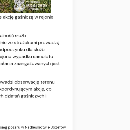
 akcję gaśniczą w rejonie
łalność służb
ólnie ze strażakami prowadzą
 odpoczynku dla służb
m rejonu wypadku samolotu
iałania zaangażowanych jest
owadzi obserwację terenu
 koordynującym akcję, co
 działań gaśniczych i
zasięg pożaru w Nadleśnictwie Józefów