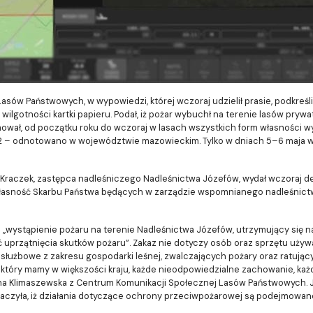
asów Państwowych, w wypowiedzi, której wczoraj udzielił prasie, podkreślił,
e wilgotności kartki papieru. Podał, iż pożar wybuchł na terenie lasów prywa
ował, od początku roku do wczoraj w lasach wszystkich form własności 
 952 – odnotowano w województwie mazowieckim. Tylko w dniach 5–6 maja 
raczek, zastępca nadleśniczego Nadleśnictwa Józefów, wydał wczoraj 
asność Skarbu Państwa będących w zarządzie wspomnianego nadleśnictwa
a „wystąpienie pożaru na terenie Nadleśnictwa Józefów, utrzymujący się n
 uprzątnięcia skutków pożaru”. Zakaz nie dotyczy osób oraz sprzętu uż
użbowe z zakresu gospodarki leśnej, zwalczających pożary oraz ratujących
który mamy w większości kraju, każde nieodpowiedzialne zachowanie, każd
na Klimaszewska z Centrum Komunikacji Społecznej Lasów Państwowych. Ja
naczyła, iż działania dotyczące ochrony przeciwpożarowej są podejmowan