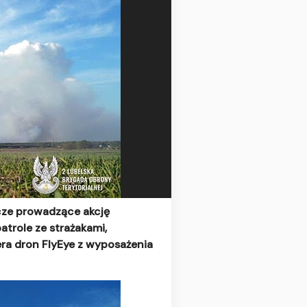
icze prowadzące akcję
atrole ze strażakami,
era dron FlyEye z wyposażenia