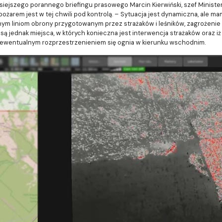
isiejszego porannego briefingu prasowego Marcin Kierwiński, szef Minis
ty pożarem jest w tej chwili pod kontrolą. – Sytuacja jest dynamiczna, al
ecznym liniom obrony przygotowanym przez strażaków i leśników, zagrożeni
ż są jednak miejsca, w których konieczna jest interwencja strażaków oraz 
 ewentualnym rozprzestrzenieniem się ognia w kierunku wschodnim.