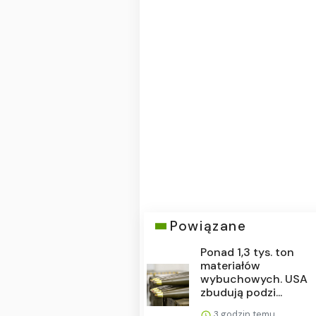
Powiązane
Ponad 1,3 tys. ton
materiałów
wybuchowych. USA
zbudują podzi...
3 godzin temu