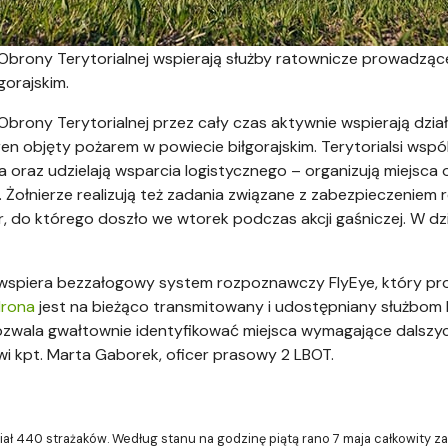
 Obrony Terytorialnej wspierają służby ratownicze prowadzące
gorajskim.
 Obrony Terytorialnej przez cały czas aktywnie wspierają dzia
en objęty pożarem w powiecie biłgorajskim. Terytorialsi wsp
a oraz udzielają wsparcia logistycznego – organizują miejsca
. Żołnierze realizują też zadania związane z zabezpieczenie
 do którego doszło we wtorek podczas akcji gaśniczej. W dz
 wspiera bezzałogowy system rozpoznawczy FlyEye, który pr
drona
jest na bieżąco transmitowany i udostępniany służbom
ozwala gwałtownie identyfikować miejsca wymagające dalszych
i kpt. Marta Gaborek, oficer prasowy 2 LBOT.
ział 440 strażaków. Według stanu na godzinę piątą rano 7 maja całkowity 