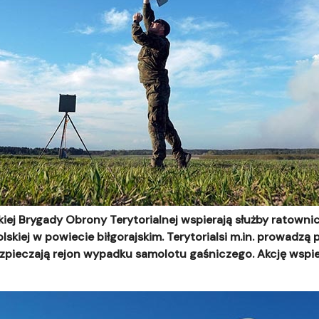
skiej Brygady Obrony Terytorialnej wspierają służby ratown
skiej w powiecie biłgorajskim. Terytorialsi m.in. prowadzą p
ezpieczają rejon wypadku samolotu gaśniczego. Akcję wspi