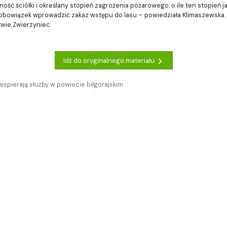
ość ściółki i określany stopień zagrożenia pożarowego. o ile ten stopień j
obowiązek wprowadzić zakaz wstępu do lasu – powiedziała Klimaszewska. 
wie Zwierzyniec.
Idź do oryginalnego materiału
 wspierają służby w powiecie biłgorajskim