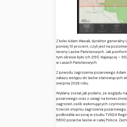
Z kolei Adam Wasiak, dyrektor generalny L
poniżej 10 procent, czyli jest na poziomi
tereny Lasów Państwowych. Jak poinform
tym okresie było ich 2191). Najwięcej –
w Lasach Państwowych.
Z powodu zagrożenia pożarowego Adam K
zakazu wstępu do lasów stanowiących wł
sierpnia 2026 roku.
Wydany został, jak podano, ze względu n
pożarowego oraz z uwagi na konieczność
zagrożeń, osób wykonujących czynności sł
trzecim stopniu zagrożenia pożarowego, 
podkreśliła wczoraj w studiu TVN24 Regi
5800 pożarów lasów w całej Polsce. Zaz