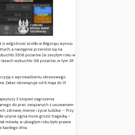
 iż wilgotność ściółki w Biłgoraju wynosi
tnych, a następnie przeniósł się na
wybuchło 3306 pożarów (w zeszłym roku w
w lasach wybuchło 136 pożarów, w tym 38
decyzję o wprowadzeniu okresowego
. Zakaz obowiązuje od 6 maja do 31
ajwyższy 3 stopień zagrożenia
ywanego do prac związanych z usuwaniem
 zdrowie, mienie i życie ludzkie. – Przy
e użycie ognia może grozić tragedią –
k mówiła, w ubiegłym roku było prawie
e każdego dnia.