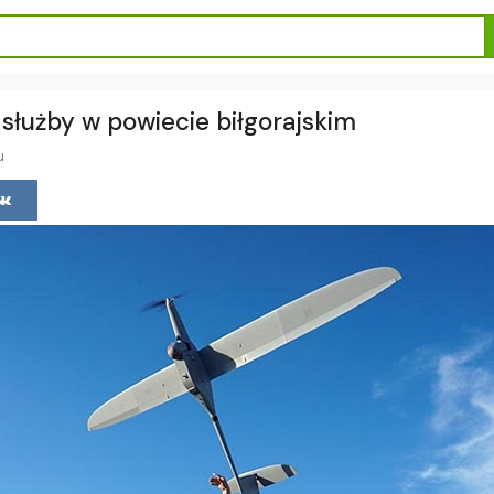
ą służby w powiecie biłgorajskim
u