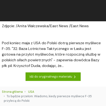
Zdjęcie: /Anita Walczewska/East News /East News
Pod koniec maja z USA do Polski dotrą pierwsze myśliwce
F-35. "32. Baza Lotnictwa Taktycznego w Łasku jest
gotowa na przylot myśliwców, które rozpoczną służbę w
polskich siłach powietrznych" - zapewnia dowódca Bazy
płk pil. Krzysztof Duda, dodając, że...
Idź do oryginalnego materiału
Strona główna
USA
To będzie przełom. Wiadomo, kiedy pierwsze myśliwce F-35
przylecą do Polski