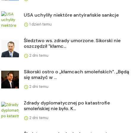
USA uchyliły niektóre antyirańskie sankcje
1 dzień temu
Śledztwo ws. zdrady umorzone. Sikorski nie
oszczędził "kłamc...
2 dni temu
Sikorski ostro o „kłamcach smoleńskich”. „Będą
się smażyć w ...
2 dni temu
Zdrady dyplomatycznej po katastrofie
smoleńskiej nie było. K...
2 dni temu