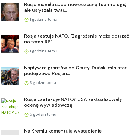
Rosja mamiła supernowoczesną technologią,
ale usłyszała twar...
1 godzina temu
Rosja testuje NATO. "Zagrożenie może dotrzeć
na teren RP"
1 godzina temu
Napływ migrantów do Ceuty. Duński minister
podejrzewa Rosjan...
3 godzin temu
Rosja zaatakuje NATO? USA zaktualizowały
ocenę wywiadowczą
5 godzin temu
Na Kremlu komentują wystąpienie