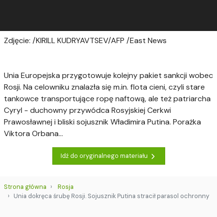
Zdjęcie: /KIRILL KUDRYAVTSEV/AFP /East News
​Unia Europejska przygotowuje kolejny pakiet sankcji wobec
Rosji. Na celowniku znalazła się m.in. flota cieni, czyli stare
tankowce transportujące ropę naftową, ale też patriarcha
Cyryl - duchowny przywódca Rosyjskiej Cerkwi
Prawosławnej i bliski sojusznik Władimira Putina. Porażka
Viktora Orbana...
Idź do oryginalnego materiału
Strona główna
Rosja
Unia dokręca śrubę Rosji. Sojusznik Putina stracił parasol ochronny