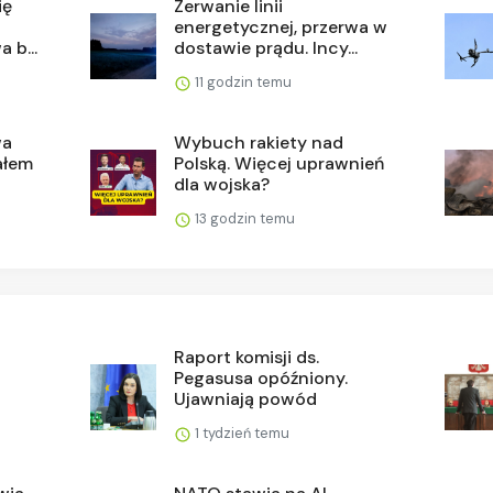
ię
Zerwanie linii
energetycznej, przerwa w
 b...
dostawie prądu. Incy...
11 godzin temu
wa
Wybuch rakiety nad
ałem
Polską. Więcej uprawnień
dla wojska?
13 godzin temu
Raport komisji ds.
Pegasusa opóźniony.
Ujawniają powód
1 tydzień temu