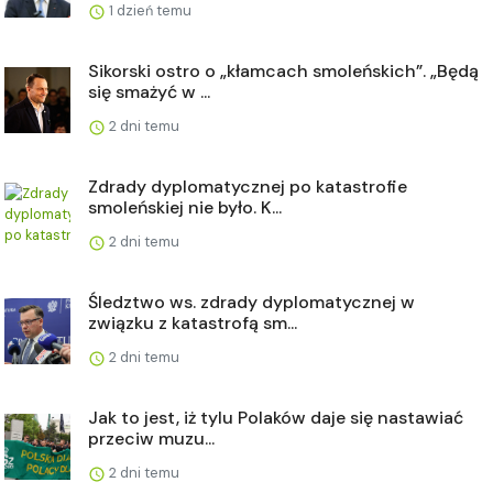
1 dzień temu
Sikorski ostro o „kłamcach smoleńskich”. „Będą
się smażyć w ...
2 dni temu
Zdrady dyplomatycznej po katastrofie
smoleńskiej nie było. K...
2 dni temu
Śledztwo ws. zdrady dyplomatycznej w
związku z katastrofą sm...
2 dni temu
Jak to jest, iż tylu Polaków daje się nastawiać
przeciw muzu...
2 dni temu