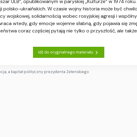
obszar ULB”, opublikowanym w paryskiej „Kulturze” w 1974 roku
cji polsko-ukraińskich. W czasie wojny historia może być chwi
y wojskowej, solidarnością wobec rosyjskiej agresji i wspól
wraca wtedy, gdy emocje wojenne słabną, gdy pojawia się z
eństwa coraz częściej pytają nie tylko o przyszłość, ale także
Idź do oryginalnego materiału
pcja, a kapitał polityczny prezydenta Zełenskiego