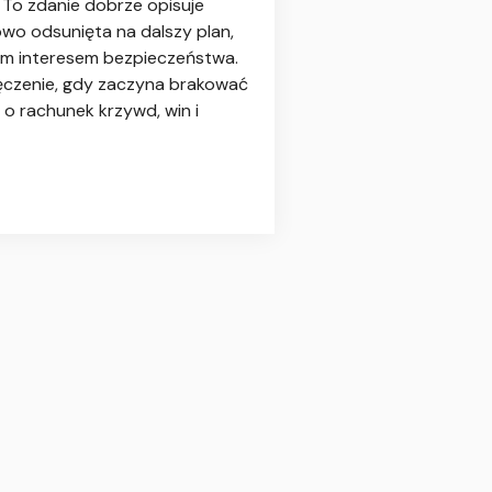
. To zdanie dobrze opisuje
lowo odsunięta na dalszy plan,
nym interesem bezpieczeństwa.
męczenie, gdy zaczyna brakować
 o rachunek krzywd, win i