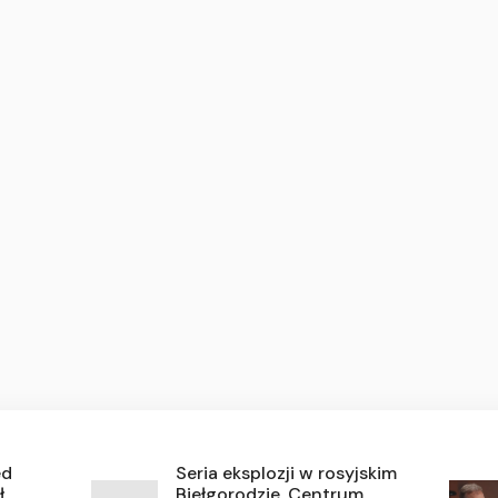
ed
Seria eksplozji w rosyjskim
ł
Biełgorodzie. Centrum