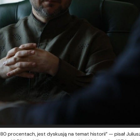
80 procentach, jest dyskusją na temat historii” — pisał Juliu