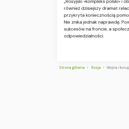
„Rosyjski »kompleks polski« i 
również dzisiejszy dramat rela
przykryta koniecznością pomoc
Nie znika jednak naprawdę. Po
sukcesów na froncie, a społecz
odpowiedzialności.
Strona główna
Rosja
Wojna i koru