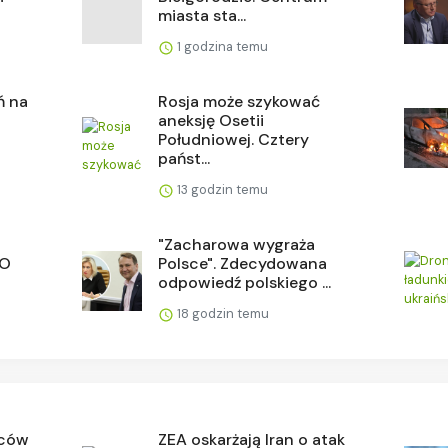
miasta sta...
1 godzina temu
ń na
Rosja może szykować
aneksję Osetii
Południowej. Cztery
państ...
13 godzin temu
"Zacharowa wygraża
TO
Polsce". Zdecydowana
odpowiedź polskiego ...
18 godzin temu
mców
ZEA oskarżają Iran o atak