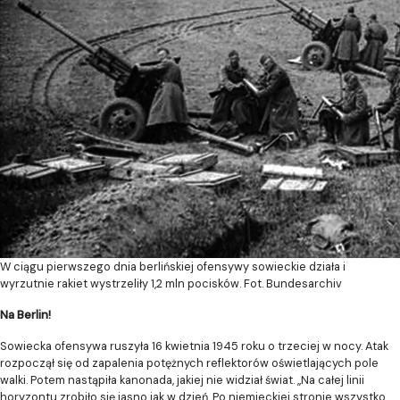
W ciągu pierwszego dnia berlińskiej ofensywy sowieckie działa i
wyrzutnie rakiet wystrzeliły 1,2 mln pocisków. Fot. Bundesarchiv
Na Berlin!
Sowiecka ofensywa ruszyła 16 kwietnia 1945 roku o trzeciej w nocy. Atak
rozpoczął się od zapalenia potężnych reflektorów oświetlających pole
walki. Potem nastąpiła kanonada, jakiej nie widział świat. „Na całej linii
horyzontu zrobiło się jasno jak w dzień. Po niemieckiej stronie wszystko