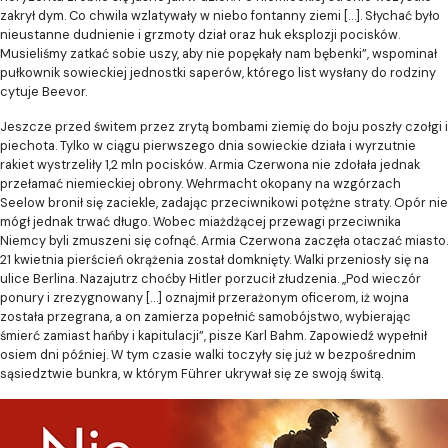
zakrył dym. Co chwila wzlatywały w niebo fontanny ziemi […]. Słychać było
nieustanne dudnienie i grzmoty dział oraz huk eksplozji pocisków.
Musieliśmy zatkać sobie uszy, aby nie popękały nam bębenki”, wspominał
pułkownik sowieckiej jednostki saperów, którego list wysłany do rodziny
cytuje Beevor.
Jeszcze przed świtem przez zrytą bombami ziemię do boju poszły czołgi i
piechota. Tylko w ciągu pierwszego dnia sowieckie działa i wyrzutnie
rakiet wystrzeliły 1,2 mln pocisków. Armia Czerwona nie zdołała jednak
przełamać niemieckiej obrony. Wehrmacht okopany na wzgórzach
Seelow bronił się zaciekle, zadając przeciwnikowi potężne straty. Opór nie
mógł jednak trwać długo. Wobec miażdżącej przewagi przeciwnika
Niemcy byli zmuszeni się cofnąć. Armia Czerwona zaczęła otaczać miasto.
21 kwietnia pierścień okrążenia został domknięty. Walki przeniosły się na
ulice Berlina. Nazajutrz choćby Hitler porzucił złudzenia. „Pod wieczór
ponury i zrezygnowany […] oznajmił przerażonym oficerom, iż wojna
została przegrana, a on zamierza popełnić samobójstwo, wybierając
śmierć zamiast hańby i kapitulacji”, pisze Karl Bahm. Zapowiedź wypełnił
osiem dni później. W tym czasie walki toczyły się już w bezpośrednim
sąsiedztwie bunkra, w którym Führer ukrywał się ze swoją świtą.