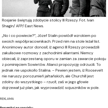
Rosjanie świętują zdobycie stolicy III Rzeszy. Fot. Ivan
Shagin/ AFP/ East News.
„No i co powiecie?”, Józef Stalin powiódł wzrokiem po
swoich współpracownikach. Przed nim na stole leżał list.
Anonimowy autor donosił, iż agenci III Rzeszy prowadzili
zakulisowe rozmowy z zachodnimi aliantami. Niemcy
obiecali, iż zaprzestaną oporu w zamian za zawarcie pokoju
z pominięciem Sowietów. Alianci propozycję odrzucili. To
jednak nie uspokoiło Stalina. – Pewien jestem, iż Roosevelt
nie naruszy porozumień jałtańskich, ale Churchill jest
zdolny do wszystkiego – rzucił, zaś w jego głowie
dojrzewał już plan, jak wyprowadzić sojuszników w pole.
REKLAMA
Pesymiści po rosyjsku