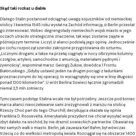
Skąd taki rozkaz u diabła
Dlatego Stalin postanowił odciągnąć uwagę sojuszników od niemieckiej
stolicy. 1 kwietnia 1945 roku wysłał na Zachód informację, iż Berlin przestał
go interesować. Wobec degrengolady niemieckich wojsk miasto w jego
oczach utraciło strategiczne znaczenie, tak więc zostanie zajęte w
późniejszym terminie. Liczył, iż alianci podzielą jego opinię. Jednocześnie
po cichu rozpoczął szeroko zakrojone przygotowania do szturmu.
„Licznymi drogami, a także na przełaj ciągnęły w nocy olbrzymie kolumny
czołgów, artylerii, samochodów z amunicją, materiałami pędnymi i
żywnością”, wspominał marsz. Georgij Żukow, dowódca 1 Frontu
Białoruskiego. „Gdyby ustawić jeden na drugim pociągi z ładunkami
przeznaczonymi do tej operacji, to wyciągnęłyby się one w linię długości
ponad 1200 kilometrów”. U wrót Berlina Sowieci łącznie zgromadzili
niemal 2,5 mln żołnierzy.
Tymczasem podstęp Stalina wcale nie był potrzebny. Jeszcze pod koniec
marca alianci nieoczekiwanie sami zrezygnowali z marszu na stolicę
Rzeszy. Choć parł do tego Churchill, decydująca okazała się opinia
Franklina D. Roosevelta. Amerykański prezydent nie chciał wysyłać wojsk
zbyt daleko na wschód, by nie drażnić sowieckich partnerów. Obawiał się
też samych walk o miasto. Berlin, jak zauważa Karl Bahm, był wówczas
trzecią co do wielkości metropolią świata. Rozciągał się na obszarze 1400