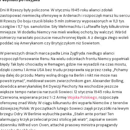
Dni III Rzeszy były policzone. W styczniu 1945 roku alianci zdołali
zastopować niemiecką ofensywę w Ardenach i rozpoczęli marsz ku sercu
III Rzeszy. Do boju rzucili blisko 5 mln żołnierzy wyposażonych w 11,3 tys.
czołgów i 11,7 tys. samolotów. Siły Wehrmachtu i Luftwaffe były kilkukrotnie
mniejsze. W dodatku Niemcy nie mieli wielkiej ochoty, by walczyć. Wśród
żołnierzy narastało poczucie nieuchronnej klęski. A z dwojga złego woleli
poddać się Amerykanom czy Brytyjczykom niż Sowietom.
W pierwszych dniach marca padła Linia Zygfryda. niedługo alianci
rozpoczęli forsowanie Renu. Na wielu odcinkach frontu Niemcy popełniali
błędy. Tak było chociażby w Remagen, gdzie nie wysadzili na czas mostu,
dzięki czemu 1 Armia USA bez trudu przeprawiła się przez rzekę. „Pchamy
się dalej do przodu. Mamy wolną drogę na Berlin i nikt nie może nas
powstrzymać”, meldował swoim zwierzchnikom gen. Alexander Bolling,
dowódca amerykańskiej 84 Dywizji Piechoty. Na wschodzie jeszcze
większe tempo natarcia narzucili Sowieci. 12 stycznia 1945 roku Armia
Czerwona, wspierana przez 1 i 2 Armię
Wojska Polskiego,
rozpoczęła
ofensywę znad Wisły. W ciągu kilkunastu dni wyparła Niemców z terenów
dzisiejszej Polski. W początkach lutego Sowieci zajęli przyczółki na lewym
brzegu Odry. W Berlinie wybuchła panika. „Stalin ante portas! Ten
alarmujący krzyk przeleciał przez stolicę jak wiatr”, zapisał w swoim
dzienniku Wilfred von Oven, attaché prasowy ministra propagandy