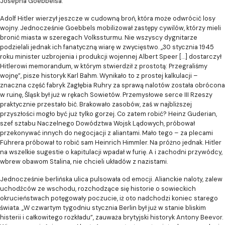
Josepha Goebbelsa.
Adolf Hitler wierzył jeszcze w cudowną broń, która może odwrócić losy
wojny. Jednocześnie Goebbels mobilizował zastępy cywilów, którzy mieli
bronić miasta w szeregach Volkssturmu. Nie wszyscy dygnitarze
podzielali jednak ich fanatyczną wiarę w zwycięstwo. „30 stycznia 1945
roku minister uzbrojenia i produkcji wojennej Albert Speer […] dostarczył
Hitlerowi memorandum, w którym stwierdził z prostotą: Przegraliśmy
wojnę”, pisze historyk Karl Bahm. Wynikało to z prostej kalkulacji –
znaczna część fabryk Zagłębia Ruhry za sprawą nalotów została obrócona
w ruinę, Śląsk był już w rękach Sowietów. Przemysłowe serce III Rzeszy
praktycznie przestało bić. Brakowało zasobów, zaś w najbliższej
przyszłości mogło być już tylko gorzej. Co zatem robić? Heinz Guderian,
szef sztabu Naczelnego Dowództwa Wojsk Lądowych, próbował
przekonywać innych do negocjacji z aliantami. Mało tego – za plecami
Führera próbował to robić sam Heinrich Himmler. Na próżno jednak. Hitler
na wszelkie sugestie o kapitulacji wpadał w furię. A i zachodni przywódcy,
wbrew obawom Stalina, nie chcieli układów z nazistami.
Jednocześnie berlińska ulica pulsowała od emocji. Alianckie naloty, zalew
uchodźców ze wschodu, rozchodzące się historie o sowieckich
okrucieństwach potęgowały poczucie, iż oto nadchodzi koniec starego
świata. „W czwartym tygodniu stycznia Berlin był już w stanie bliskim
histerii i całkowitego rozkładu”, zauważa brytyjski historyk Antony Beevor.