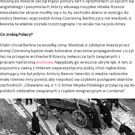
Wiosną po mieście zaczął krążyć ponury żart o optymistach uczących się
angielskiego i pesymistach, którzy wkuwają rosyjskie słówka. Rzesze
mieszkańców skrycie modliły się o to, by zachodni alianci w wyścigu do
stolicy Niemiec wyprzedzili Armię Czerwoną. Berlińczycy nie wiedzieli, iż
kwestia ta właśnie została rozstrzygnięta. I to wcale nie na polu bitwy.
Co zrobią Polacy?
Stalin chciał Berlina za wszelką cenę. Wiedział, iż zdobycie miasta przez
Armię Czerwoną będzie miało kolosalne znaczenie propagandowe. Liczył
też na przejęcie archiwów III Rzeszy, zwłaszcza tych związanych z
pracami nad bronią
atomową.
Napędzały go wreszcie ukryte lęki. A ten, iż
sojusznicy zawrą z Hitlerem separatystyczny pokój, choć najbardziej
dojmujący, nie był jedyny. Antony Beevor twierdzi, iż władze radzieckie
miały również inny powód, aby niepokoić się szybkimi postępami aliantów
zachodnich. „Obawiano się, iż 1 i 2 Armie Wojska Polskiego przyłączą się do
polskich oddziałów związanych z rządem emigracyjnym w Londynie”.