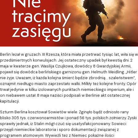
Berlin leżał w gruzach. III Rzesza, która miała przetrwać tysiąc lat, wiła się w
przedśmiertnych konwulsjach. Jej ostateczny upadek był kwestią dni. 2
maja w kwaterze gen. Wasilija Czujkowa, dowódcy 8 Gwardyjskiej Armii,
pojawił się dowódca berlińskiego garnizonu gen. Helmuth Weidling. „Hitler
nie żyje. Uważam, iż każda kolejna śmierć będzie zbrodnią… szaleństwem”,
oznajmił. niedługo miasto zaprzestało walki. Milkły też kolejne fronty. Opór
trwał jedynie w kilku izolowanych punktach niemieckiego imperium, ale i
on niebawem ustał. 8 maja naziści podpisali w Berlinie akt ostatecznej
kapitulacji.
Szturm Berlina kosztował Sowietów wiele. Zginęło bądź odniosło rany
blisko 305 tys. czerwonoarmistów i ponad 56 tys. polskich żołnierzy. Zyski
sprawiły jednak, iż Stalin mógł czuć się usatysfakcjonowany. Sowieci
przejęli niemieckie laboratoria i sporo dokumentacji związanej z
programem atomowym. Wywieźli też z Niemiec pokaźne ilości