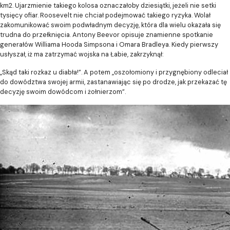
km2. Ujarzmienie takiego kolosa oznaczałoby dziesiątki, jeżeli nie setki
tysięcy ofiar. Roosevelt nie chciał podejmować takiego ryzyka. Wolał
zakomunikować swoim podwładnym decyzję, która dla wielu okazała się
trudna do przełknięcia. Antony Beevor opisuje znamienne spotkanie
generałów Williama Hooda Simpsona i Omara Bradleya. Kiedy pierwszy
usłyszał, iż ma zatrzymać wojska na Łabie, zakrzyknął:
„Skąd taki rozkaz u diabła!”. A potem „oszołomiony i przygnębiony odleciał
do dowództwa swojej armii, zastanawiając się po drodze, jak przekazać tę
decyzję swoim dowódcom i żołnierzom”.