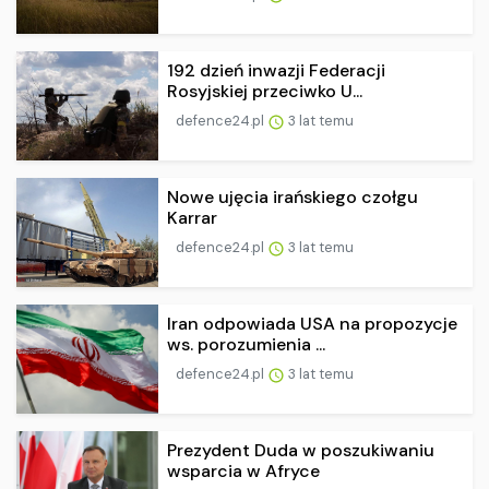
192 dzień inwazji Federacji
Rosyjskiej przeciwko U...
defence24.pl
3 lat temu
Nowe ujęcia irańskiego czołgu
Karrar
defence24.pl
3 lat temu
Iran odpowiada USA na propozycje
ws. porozumienia ...
defence24.pl
3 lat temu
Prezydent Duda w poszukiwaniu
wsparcia w Afryce