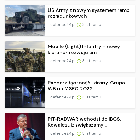
US Army z nowym systemem ramp
rozładunkowych
defence24.pl
3 lat temu
Mobile (Light) Infantry – nowy
kierunek rozwoju am...
defence24.pl
3 lat temu
Pancerz, łączność i drony. Grupa
WB na MSPO 2022
defence24.pl
3 lat temu
PIT-RADWAR wchodzi do IBCS.
Kowalczuk: zwiększamy ...
defence24.pl
3 lat temu