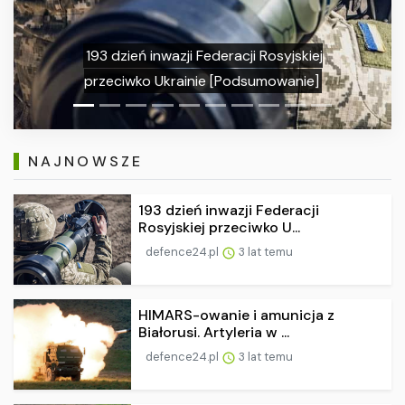
cji Rosyjskiej
HIMARS-owanie i amunicja z 
odsumowanie]
Artyleria w nowej fazie wojn
NAJNOWSZE
193 dzień inwazji Federacji
Rosyjskiej przeciwko U...
defence24.pl
3 lat temu
HIMARS-owanie i amunicja z
Białorusi. Artyleria w ...
defence24.pl
3 lat temu