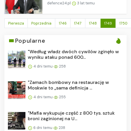
defence24.pl
3 lat temu
Pierwsza
Poprzednia
1746
1747
1748
1749
1750
Popularne
"Według władz dwóch cywilów zginęło w
wyniku ataku ponad 600...
4 dni temu
258
"Zamach bombowy na restaurację w
Moskwie to „sama definicja ...
4 dni temu
255
"Mafia wykupuje część z 800 tys. sztuk
broni zaginionej na U...
6 dni temu
238