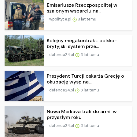
Emisariusze Rzeczpospolitej w
szalonym wsparciu na...
wpolityce.pl
3 lat temu
Kolejny megakontrakt: polsko-
brytyjski system prze...
defence24.pl
3 lat temu
Prezydent Turcji oskarża Grecję o
okupację wysp na...
defence24.pl
3 lat temu
Nowa Merkava trafi do armii w
przyszłym roku
defence24.pl
3 lat temu