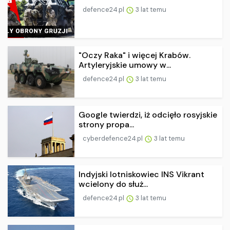
defence24.pl
3 lat temu
"Oczy Raka" i więcej Krabów.
Artyleryjskie umowy w...
defence24.pl
3 lat temu
Google twierdzi, iż odcięło rosyjskie
strony propa...
cyberdefence24.pl
3 lat temu
Indyjski lotniskowiec INS Vikrant
wcielony do służ...
defence24.pl
3 lat temu