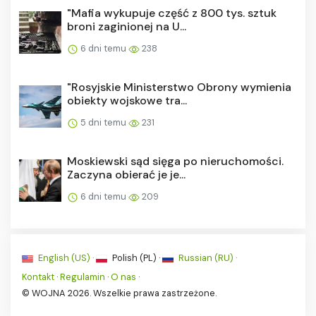
"Mafia wykupuje część z 800 tys. sztuk
broni zaginionej na U...
6 dni temu
238
"Rosyjskie Ministerstwo Obrony wymienia
obiekty wojskowe tra...
5 dni temu
231
Moskiewski sąd sięga po nieruchomości.
Zaczyna obierać je je...
6 dni temu
209
English (US) ·
Polish (PL) ·
Russian (RU) ·
Kontakt
·
Regulamin
·
O nas
·
© WOJNA 2026. Wszelkie prawa zastrzeżone.