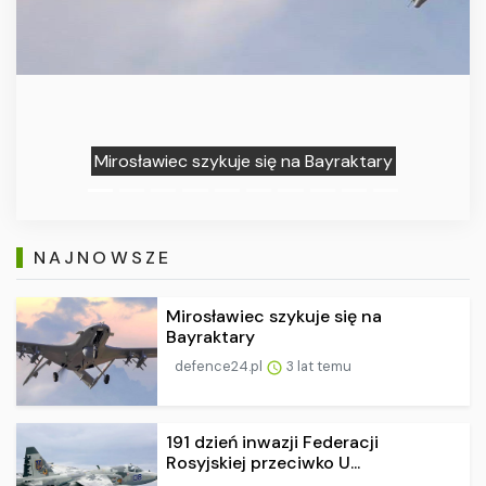
191 dzień inwaz
 szykuje się na Bayraktary
przeci
NAJNOWSZE
Mirosławiec szykuje się na
Bayraktary
defence24.pl
3 lat temu
191 dzień inwazji Federacji
Rosyjskiej przeciwko U...