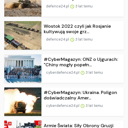
defence24.pl
3 lat temu
Wostok 2022 czyli jak Rosjanie
kultywują swoje grz...
defence24.pl
3 lat temu
#CyberMagazyn: ONZ o Ujgurach:
"Chiny mogły popełn...
cyberdefence24.pl
3 lat temu
#CyberMagazyn: Ukraina. Poligon
doświadczalny Amer...
cyberdefence24.pl
3 lat temu
Armie Świata: Siły Obrony Gruzji