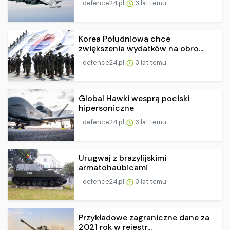
defence24.pl
3 lat temu
Korea Południowa chce
zwiększenia wydatków na obro...
defence24.pl
3 lat temu
Global Hawki wesprą pociski
hipersoniczne
defence24.pl
3 lat temu
Urugwaj z brazylijskimi
armatohaubicami
defence24.pl
3 lat temu
Przykładowe zagraniczne dane za
2021 rok w rejestr...