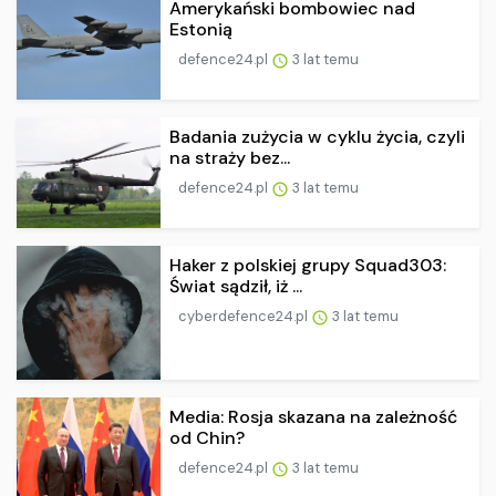
Amerykański bombowiec nad
Estonią
defence24.pl
3 lat temu
Badania zużycia w cyklu życia, czyli
na straży bez...
defence24.pl
3 lat temu
Haker z polskiej grupy Squad303:
Świat sądził, iż ...
cyberdefence24.pl
3 lat temu
Media: Rosja skazana na zależność
od Chin?
defence24.pl
3 lat temu