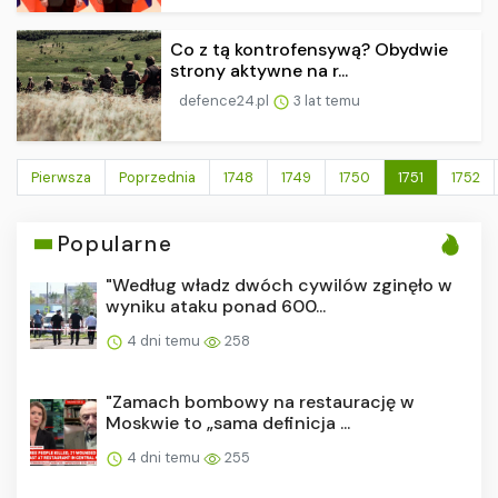
Co z tą kontrofensywą? Obydwie
strony aktywne na r...
defence24.pl
3 lat temu
Pierwsza
Poprzednia
1748
1749
1750
1751
1752
Popularne
"Według władz dwóch cywilów zginęło w
wyniku ataku ponad 600...
4 dni temu
258
"Zamach bombowy na restaurację w
Moskwie to „sama definicja ...
4 dni temu
255