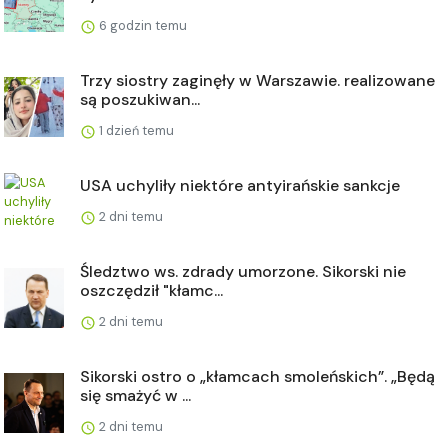
6 godzin temu
Trzy siostry zaginęły w Warszawie. realizowane
są poszukiwan...
1 dzień temu
USA uchyliły niektóre antyirańskie sankcje
2 dni temu
Śledztwo ws. zdrady umorzone. Sikorski nie
oszczędził "kłamc...
2 dni temu
Sikorski ostro o „kłamcach smoleńskich”. „Będą
się smażyć w ...
2 dni temu