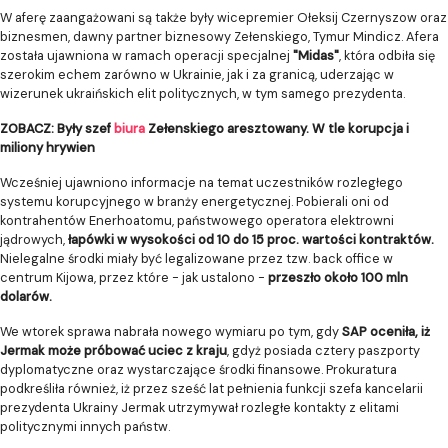
W aferę zaangażowani są także były wicepremier Ołeksij Czernyszow oraz
biznesmen, dawny partner biznesowy Zełenskiego, Tymur Mindicz. Afera
została ujawniona w ramach operacji specjalnej
"Midas"
, która odbiła się
szerokim echem zarówno w Ukrainie, jak i za granicą, uderzając w
wizerunek ukraińskich elit politycznych, w tym samego prezydenta.
ZOBACZ: Były szef
biura
Zełenskiego aresztowany. W tle korupcja i
miliony hrywien
Wcześniej ujawniono informacje na temat uczestników rozległego
systemu korupcyjnego w branży energetycznej. Pobierali oni od
kontrahentów Enerhoatomu, państwowego operatora elektrowni
jądrowych,
łapówki w wysokości od 10 do 15 proc. wartości kontraktów.
Nielegalne środki miały być legalizowane przez tzw. back office w
centrum Kijowa, przez które - jak ustalono -
przeszło około 100 mln
dolarów.
We wtorek sprawa nabrała nowego wymiaru po tym, gdy
SAP oceniła, iż
Jermak może próbować uciec z kraju
, gdyż posiada cztery paszporty
dyplomatyczne oraz wystarczające środki finansowe. Prokuratura
podkreśliła również, iż przez sześć lat pełnienia funkcji szefa kancelarii
prezydenta Ukrainy Jermak utrzymywał rozległe kontakty z elitami
politycznymi innych państw.