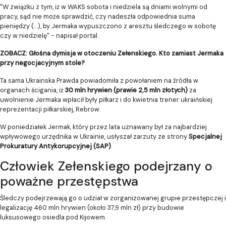
"W związku z tym, iż w WAKS sobota i niedziela są dniami wolnymi od
pracy, sąd nie może sprawdzić, czy nadeszła odpowiednia suma
pieniędzy (…), by Jermaka wypuszczono z aresztu śledczego w sobotę
czy w niedzielę" - napisał portal.
ZOBACZ: Głośna dymisja w otoczeniu Zełenskiego. Kto zamiast Jermaka
przy negocjacyjnym stole?
Ta sama Ukrainska Prawda powiadomiła z powołaniem na źródła w
organach ścigania, iż
30 mln hrywien (prawie 2,5 mln złotych)
za
uwolnienie Jermaka wpłacił były piłkarz i do kwietnia trener ukraińskiej
reprezentacji piłkarskiej, Rebrow.
W poniedziałek Jermak, który przez lata uznawany był za najbardziej
wpływowego urzędnika w Ukrainie, usłyszał zarzuty ze strony
Specjalnej
Prokuratury Antykorupcyjnej (SAP)
.
Człowiek Zełenskiego podejrzany o
poważne przestępstwa
Śledczy podejrzewają go o udział w zorganizowanej grupie przestępczej i
legalizację 460 mln hrywien (około 37,9 mln zł) przy budowie
luksusowego osiedla pod Kijowem.