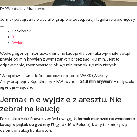
PAP/Vladyslav Musiienko
Jermak podejrzany o udział w grupie przestępczej i legalizację pieniędzy
Facebook
X
Wykop
Według agencji Interfax-Ukraina na kaucję dla Jermaka wpłynęło dotąd
prawie 55 mln hrywien z wymaganych przez sąd 140 mln. Jest to,
odpowiednio, równowartość ok. 4,5 mln oraz ok. 11,5 mln złotych.
"W tej chwili suma, która nadeszła na konto WAKS (Wyższy
Antykorupcyjny Sąd Ukrainy - PAP) wynosi
54,8 mln hrywien
" - usłyszała
agencja w sądzie.
Jermak nie wyjdzie z aresztu. Nie
zebrał na kaucję
Portal Ukrainska Prawda zwrócił uwagę, iż
Jermak miał czas na wniesienie
kaucji w piątek do godziny 17
(godz. 16 w Polsce), kiedy to kończy się
dzień transakcji bankowych.