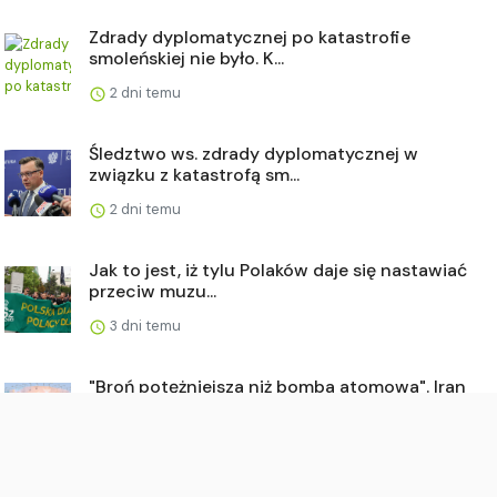
Zdrady dyplomatycznej po katastrofie
smoleńskiej nie było. K...
2 dni temu
Śledztwo ws. zdrady dyplomatycznej w
związku z katastrofą sm...
2 dni temu
Jak to jest, iż tylu Polaków daje się nastawiać
przeciw muzu...
3 dni temu
"Broń potężniejsza niż bomba atomowa". Iran
znalazł sposób n...
3 dni temu