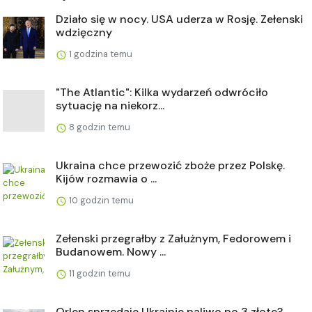
Działo się w nocy. USA uderza w Rosję. Zełenski
wdzięczny
1 godzina temu
"The Atlantic": Kilka wydarzeń odwróciło
sytuację na niekorz...
8 godzin temu
Ukraina chce przewozić zboże przez Polskę.
Kijów rozmawia o ...
10 godzin temu
Zełenski przegrałby z Załużnym, Fedorowem i
Budanowem. Nowy ...
11 godzin temu
Orlen sprzedaje Ukrainie paliwo po 3 złote?