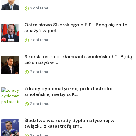
2 dni temu
Ostre słowa Sikorskiego o PiS. „Będą się za to
smażyć w piek...
2 dni temu
Sikorski ostro o „kłamcach smoleńskich”. „Będą
się smażyć w ...
2 dni temu
Zdrady dyplomatycznej po katastrofie
smoleńskiej nie było. K...
2 dni temu
Śledztwo ws. zdrady dyplomatycznej w
związku z katastrofą sm...
2 dni temu