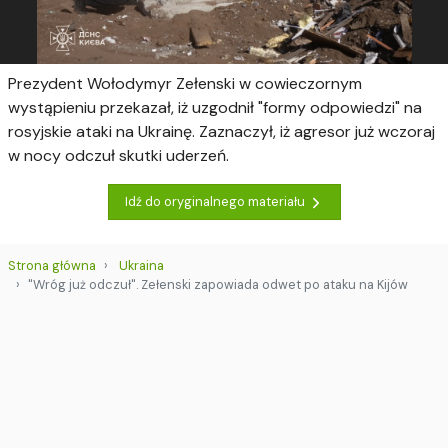
Prezydent Wołodymyr Zełenski w cowieczornym
wystąpieniu przekazał, iż uzgodnił "formy odpowiedzi" na
rosyjskie ataki na Ukrainę. Zaznaczył, iż agresor już wczoraj
w nocy odczuł skutki uderzeń.
Idź do oryginalnego materiału
Strona główna
Ukraina
"Wróg już odczuł". Zełenski zapowiada odwet po ataku na Kijów