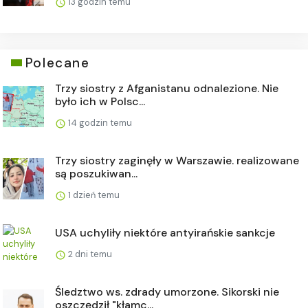
13 godzin temu
Polecane
Trzy siostry z Afganistanu odnalezione. Nie
było ich w Polsc...
14 godzin temu
Trzy siostry zaginęły w Warszawie. realizowane
są poszukiwan...
1 dzień temu
USA uchyliły niektóre antyirańskie sankcje
2 dni temu
Śledztwo ws. zdrady umorzone. Sikorski nie
oszczędził "kłamc...