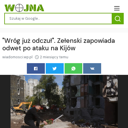
"Wróg już odczuł". Zełenski zapowiada
odwet po ataku na Kijów
wiadomosci.wp.pl
2 miesięcy temu