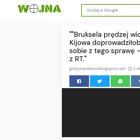
""Bruksela prędzej wi
Kijowa doprowadziłob
sobie z tego sprawę 
z RT."
grazynarebeca.blogspot.com
2 m