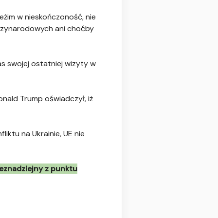
reżim w nieskończoność, nie
ędzynarodowych ani choćby
 swojej ostatniej wizyty w
onald Trump oświadczył, iż
iktu na Ukrainie, UE nie
eznadziejny z punktu