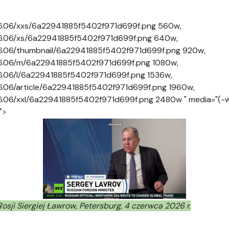
2026.06/xxs/6a22941885f5402f971d699f.png 560w,
2026.06/xs/6a22941885f5402f971d699f.png 640w,
2026.06/thumbnail/6a22941885f5402f971d699f.png 920w,
2026.06/m/6a22941885f5402f971d699f.png 1080w,
026.06/l/6a22941885f5402f971d699f.png 1536w,
026.06/article/6a22941885f5402f971d699f.png 1960w,
026.06/xxl/6a22941885f5402f971d699f.png 2480w " media="(-w
">
osji Siergiej Ławrow, Petersburg, 4 czerwca 2026 r.