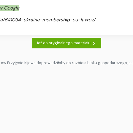
or Google
sia/641034-ukraine-membership-eu-lavrov/
Idź do oryginalnego materiału
row Przyjęcie Kijowa doprowadziłoby do rozbicia bloku gospodarczego, a un