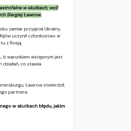
astrofalne w skutkach; woli
ych Siergiej Ławrow.
ku zamiar przyjęcia Ukrainy,
Kijów uczynił członkostwo w
tu z Rosją.
, iż warunkiem wstępnym jest
h działań, co stawia
ersburgu, Ławrow stwierdził,
nego partnera.
lnego w skutkach błędu, jakim