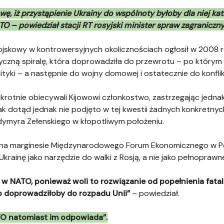
ę, iż przystąpienie Ukrainy do wspólnoty byłoby dla niej kat
ATO – powiedział stacji RT rosyjski minister spraw zagraniczn
jskowy w kontrowersyjnych okolicznościach ogłosił w 2008 ro
czną spiralę, która doprowadziła do przewrotu – po którym 
ityki – a następnie do wojny domowej i ostatecznie do konflik
otnie obiecywali Kijowowi członkostwo, zastrzegając jednak
jak dotąd jednak nie podjęto w tej kwestii żadnych konkretnyc
ymyra Zełenskiego w kłopotliwym położeniu.
na marginesie Międzynarodowego Forum Ekonomicznego w Pet
Ukrainę jako narzędzie do walki z Rosją, a nie jako pełnopraw
 w NATO, ponieważ woli to rozwiązanie od popełnienia fata
co doprowadziłoby do rozpadu Unii”
– powiedział.
TO natomiast im odpowiada”.