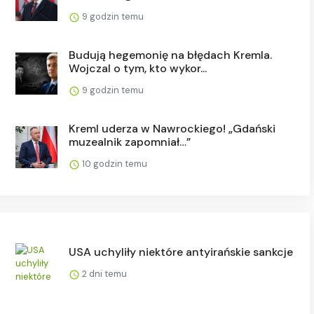
9 godzin temu
Budują hegemonię na błędach Kremla.
Wojczal o tym, kto wykor...
9 godzin temu
Kreml uderza w Nawrockiego! „Gdański
muzealnik zapomniał…”
10 godzin temu
USA uchyliły niektóre antyirańskie sankcje
2 dni temu