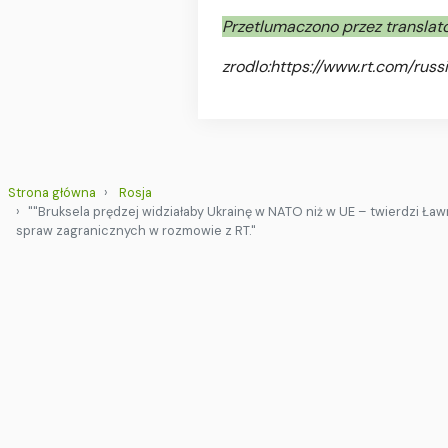
Przetlumaczono przez translat
zrodlo:
https://www.rt.com/rus
Strona główna
Rosja
""Bruksela prędzej widziałaby Ukrainę w NATO niż w UE – twierdzi Ław
spraw zagranicznych w rozmowie z RT."