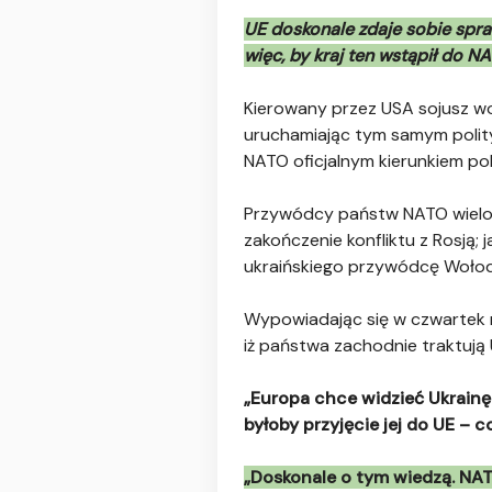
UE doskonale zdaje sobie spraw
więc, by kraj ten wstąpił do N
Kierowany przez USA sojusz wo
uruchamiając tym samym polity
NATO oficjalnym kierunkiem pol
Przywódcy państw NATO wielokr
zakończenie konfliktu z Rosją; 
ukraińskiego przywódcę Wołod
Wypowiadając się w czwartek 
iż państwa zachodnie traktują 
„Europa chce widzieć Ukrainę
byłoby przyjęcie jej do UE – 
„Doskonale o tym wiedzą. NA