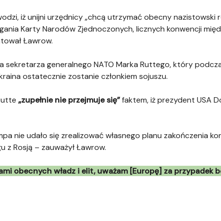
odzi, iż unijni urzędnicy „chcą utrzymać obecny nazistowski 
gania Karty Narodów Zjednoczonych, licznych konwencji mi
ntował Ławrow.
a sekretarza generalnego NATO Marka Ruttego, który podczas
Ukraina ostatecznie zostanie członkiem sojuszu.
Rutte
„zupełnie nie przejmuje się”
faktem, iż prezydent USA D
pa nie udało się zrealizować własnego planu zakończenia konfl
u z Rosją – zauważył Ławrow.
mi obecnych władz i elit, uważam [Europę] za przypadek b