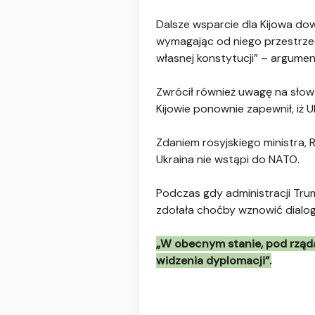
Dalsze wsparcie dla Kijowa dow
wymagając od niego przestrze
własnej konstytucji” – argume
Zwrócił również uwagę na słow
Kijowie ponownie zapewnił, iż 
Zdaniem rosyjskiego ministra, 
Ukraina nie wstąpi do NATO.
Podczas gdy administracji Trum
zdołała choćby wznowić dialog
„W obecnym stanie, pod rząda
widzenia dyplomacji”.