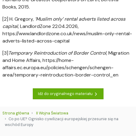
Books, 2015.
[2] H. Gregory,
’Muslim only’ rental adverts listed across
capital
, LandlordZone 22.04.2026,
https://www.landlordzone.co.uk/news/muslim-only-rental-
adverts-listed-across-capital
[3]
Temporary Reintroduction of Border Control
, Migration
and Home Affairs, https://home-
affairs.ec.europa.eu/policies/schengen/schengen-
area/temporary-reintroduction-border-control_en
Idź do oryginalnego materiału
Strona główna
II Wojna Światowa
Co po UE? Ognisko cywilizacji europejskiej przesunie się na
wschód Europy