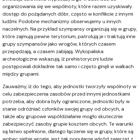
organizowania się we wspólnoty, które razem uzyskiwały
dostęp do pożądanych dóbr, często w konflikcie z innymi
ludźmi. Podobne mechanizmy obserwujemy u innych
naczelnych. Na przykład szympansy organizują się w grupy,
które zajmują pewne terytorium, patrolują je i traktują inne
grupy szympansów jako wrogów, których czasem
przepędzają, a czasem zabijają. Wykopaliska
archeologiczne wskazują, iż prehistoryczni ludzie
postępowali dokładnie tak samo i często ginęli w walkach
między grupami.
Zauważmy, iż do tego, aby jednostki tworzyły wspólnoty w
celu zabezpieczenia zasobów przed innymi jednostkami
potrzeba, aby dobra były ograniczone, jednostki były w
stanie odróżniać członków swojej grupy od obcych, a
także aby grupowe współdziałanie mogło skutecznie
zabezpieczyć zasoby grupie kosztem obcych. Te warunki
są łatwo spełnione, dlatego łączenie się w grupy, które są
wobec siebie wrogie, jest tak popularne wśród zwierząt z