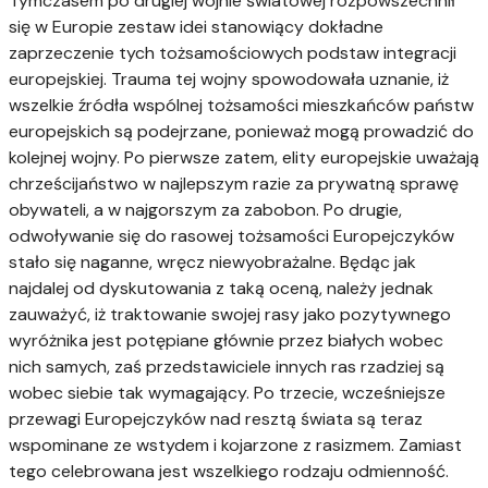
Tymczasem po drugiej wojnie światowej rozpowszechnił
się w Europie zestaw idei stanowiący dokładne
zaprzeczenie tych tożsamościowych podstaw integracji
europejskiej. Trauma tej wojny spowodowała uznanie, iż
wszelkie źródła wspólnej tożsamości mieszkańców państw
europejskich są podejrzane, ponieważ mogą prowadzić do
kolejnej wojny. Po pierwsze zatem, elity europejskie uważają
chrześcijaństwo w najlepszym razie za prywatną sprawę
obywateli, a w najgorszym za zabobon. Po drugie,
odwoływanie się do rasowej tożsamości Europejczyków
stało się naganne, wręcz niewyobrażalne. Będąc jak
najdalej od dyskutowania z taką oceną, należy jednak
zauważyć, iż traktowanie swojej rasy jako pozytywnego
wyróżnika jest potępiane głównie przez białych wobec
nich samych, zaś przedstawiciele innych ras rzadziej są
wobec siebie tak wymagający. Po trzecie, wcześniejsze
przewagi Europejczyków nad resztą świata są teraz
wspominane ze wstydem i kojarzone z rasizmem. Zamiast
tego celebrowana jest wszelkiego rodzaju odmienność.