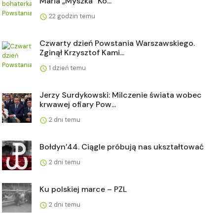
Maria „Myszka” Ko...
22 godzin temu
Czwarty dzień Powstania Warszawskiego.
Zginął Krzysztof Kami...
1 dzień temu
Jerzy Surdykowski: Milczenie świata wobec
krwawej ofiary Pow...
2 dni temu
Bołdyn’44. Ciągle próbują nas ukształtować
2 dni temu
Ku polskiej marce – PZL
2 dni temu