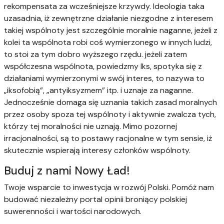
rekompensata za wcześniejsze krzywdy. Ideologia taka
uzasadnia, iż zewnętrzne działanie niezgodne z interesem
takiej wspólnoty jest szczególnie moralnie naganne, jeżeli z
kolei ta wspólnota robi coś wymierzonego w innych ludzi,
to stoi za tym dobro wyższego rzędu. jeżeli zatem
współczesna wspólnota, powiedzmy Iks, spotyka się z
działaniami wymierzonymi w swój interes, to nazywa to
„iksofobią”, „antyiksyzmem” itp. i uznaje za naganne.
Jednocześnie domaga się uznania takich zasad moralnych
przez osoby spoza tej wspólnoty i aktywnie zwalcza tych,
którzy tej moralności nie uznają. Mimo pozornej
irracjonalności, są to postawy racjonalne w tym sensie, iż
skutecznie wspierają interesy członków wspólnoty.
Buduj z nami Nowy Ład!
Twoje wsparcie to inwestycja w rozwój Polski. Pomóż nam
budować niezależny portal opinii broniący polskiej
suwerenności i wartości narodowych.