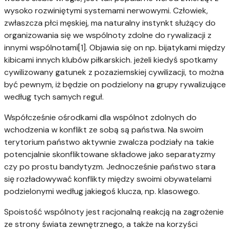
wysoko rozwiniętymi systemami nerwowymi. Człowiek,
zwłaszcza płci męskiej, ma naturalny instynkt służący do
organizowania się we wspólnoty zdolne do rywalizacji z
innymi wspólnotami[1]. Objawia się on np. bijatykami między
kibicami innych klubów piłkarskich. jeżeli kiedyś spotkamy
cywilizowany gatunek z pozaziemskiej cywilizacji, to można
być pewnym, iż będzie on podzielony na grupy rywalizujące
według tych samych reguł.
Współcześnie ośrodkami dla wspólnot zdolnych do
wchodzenia w konflikt ze sobą są państwa. Na swoim
terytorium państwo aktywnie zwalcza podziały na takie
potencjalnie skonfliktowane składowe jako separatyzmy
czy po prostu bandytyzm. Jednocześnie państwo stara
się rozładowywać konflikty między swoimi obywatelami
podzielonymi według jakiegoś klucza, np. klasowego.
Spoistość wspólnoty jest racjonalną reakcją na zagrożenie
ze strony świata zewnętrznego, a także na korzyści