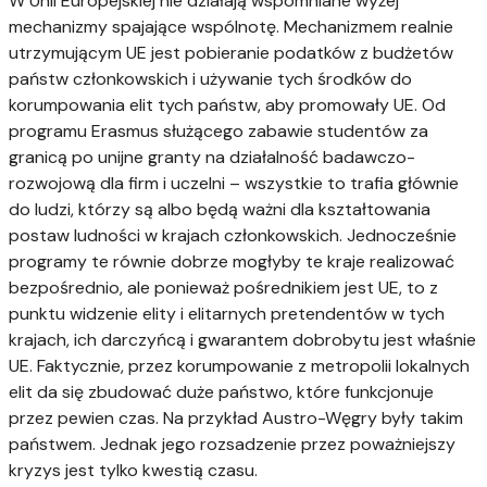
W Unii Europejskiej nie działają wspomniane wyżej
mechanizmy spajające wspólnotę. Mechanizmem realnie
utrzymującym UE jest pobieranie podatków z budżetów
państw członkowskich i używanie tych środków do
korumpowania elit tych państw, aby promowały UE. Od
programu Erasmus służącego zabawie studentów za
granicą po unijne granty na działalność badawczo-
rozwojową dla firm i uczelni – wszystkie to trafia głównie
do ludzi, którzy są albo będą ważni dla kształtowania
postaw ludności w krajach członkowskich. Jednocześnie
programy te równie dobrze mogłyby te kraje realizować
bezpośrednio, ale ponieważ pośrednikiem jest UE, to z
punktu widzenie elity i elitarnych pretendentów w tych
krajach, ich darczyńcą i gwarantem dobrobytu jest właśnie
UE. Faktycznie, przez korumpowanie z metropolii lokalnych
elit da się zbudować duże państwo, które funkcjonuje
przez pewien czas. Na przykład Austro-Węgry były takim
państwem. Jednak jego rozsadzenie przez poważniejszy
kryzys jest tylko kwestią czasu.