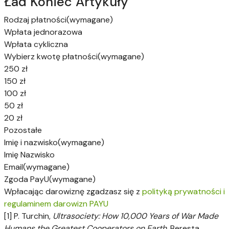
Ład Koniec Artykuły
Rodzaj płatności
(wymagane)
Wpłata jednorazowa
Wpłata cykliczna
Wybierz kwotę płatności
(wymagane)
250 zł
150 zł
100 zł
50 zł
20 zł
Pozostałe
Imię i nazwisko
(wymagane)
Imię
Nazwisko
Email
(wymagane)
Zgoda PayU
(wymagane)
Wpłacając darowiznę zgadzasz się z
polityką prywatności i
regulaminem darowizn PAYU
[1] P. Turchin,
Ultrasociety: How 10,000 Years of War Made
Humans the Greatest Cooperators on Earth
, Beresta