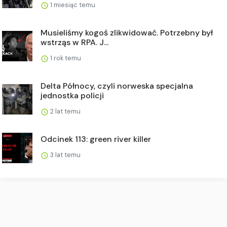
1 miesiąc temu
Musieliśmy kogoś zlikwidować. Potrzebny był
wstrząs w RPA. J...
1 rok temu
Delta Północy, czyli norweska specjalna
jednostka policji
2 lat temu
Odcinek 113: green river killer
3 lat temu