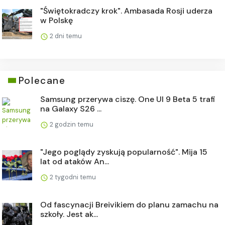
"Świętokradczy krok". Ambasada Rosji uderza
w Polskę
2 dni temu
Polecane
Samsung przerywa ciszę. One UI 9 Beta 5 trafi
na Galaxy S26 ...
2 godzin temu
"Jego poglądy zyskują popularność". Mija 15
lat od ataków An...
2 tygodni temu
Od fascynacji Breivikiem do planu zamachu na
szkoły. Jest ak...