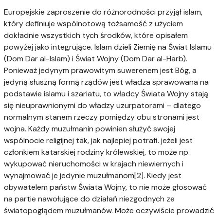
Europejskie zaproszenie do różnorodności przyjął islam,
który definiuje wspólnotową tożsamość z użyciem
dokładnie wszystkich tych środków, które opisałem
powyżej jako integrujące. Islam dzieli Ziemię na Świat Islamu
(Dom Dar al-Islam) i Świat Wojny (Dom Dar al-Harb).
Ponieważ jedynym prawowitym suwerenem jest Bóg, a
jedyną słuszną formą rządów jest władza sprawowana na
podstawie islamu i szariatu, to władcy Świata Wojny stają
się nieuprawnionymi do władzy uzurpatorami – dlatego
normalnym stanem rzeczy pomiędzy obu stronami jest
wojna. Każdy muzułmanin powinien służyć swojej
wspólnocie religijnej tak, jak najlepiej potrafi. jeżeli jest
członkiem katarskiej rodziny królewskiej, to może np.
wykupować nieruchomości w krajach niewiernych i
wynajmować je jedynie muzułmanom[2]. Kiedy jest
obywatelem państw Świata Wojny, to nie może głosować
na partie nawołujące do działań niezgodnych ze
światopoglądem muzułmanów. Może oczywiście prowadzić