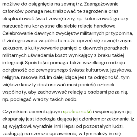
możliwe do osiągnięcia na zewnątrz. Zaangażowanie
członków pomaga neutralizować te zagrożenia oraz
eksploatować świat zewnętrzny, np. kolonizować go czy
narzucać mu korzystne dla siebie relacje handlowe.
Celebrowanie dawnych zwycięstw militarnych przypomina,
iż zintegrowana wspólnota może oprzeć się zewnętrznym
zakusom, a kultywowanie pamięci o dawnych porażkach
militarnych uświadamia koszt wynikający z braku takiej
integracji. Spoistości pomaga także wszelkiego rodzaju
odrębność od zewnętrznego świata: kulturowa, językowa,
religijna, rasowa itd. Im dalej idąca jest ta odrębność, tym
większe koszty dostosowań musi ponieść członek
wspólnoty, aby zachowywać relację z osobami poza nią,
np. podlegać władzy takich osób.
Czynnikiem cementującym
społeczność
i wspierającym jej
ekspansję jest ideologia dająca jej członkom przekonanie, iż
są wyjątkowi, wyraźnie inni i lepsi od pozostałych ludzi,
zasługują na szersze uprawnienia, w tym należy im się