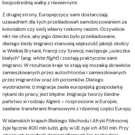
bezpośrednią walkę z niewiernymi.
Z drugiej strony, Europejczycy sami dostarczają
uzasadnień dla tych prześladowań samobiczowaniem za
kolonializm czy swój własny rzekomy rasizm. Oczywiście
nikt nie chce, aby jego dziecko było prześladowane,
dlatego kiedy imigranci stanowią większość jakiejś okolicy
w Wielkiej Brytanii, Francji czy Szwecji, następuje „ucieczka
białych” (ang.
white flight
) i zostają praktycznie sami
imigranci. W rezultacie kraje te stają się mozaiką skrawków
zamieszkiwanych przez autochtonów i zamieszkiwanych
przez imigrantów oraz ich potomków. Dlatego
wyobrażenie, iż imigracja zasila europejską gospodarkę
rękami do pracy, jest błędne. Imigracja tworzy biedne
państwo w rodzaju Algierii – rozproszone w Europie,
zasilane transferami finansowymi z rdzennej części Europy.
W islamskich krajach Bliskiego Wschodu i Afryki Północnej
żyje łącznie 800 mln ludzi, gdy w UE żyje ich 450 mln. Przy