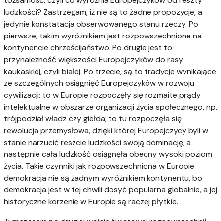
tożsamość, czyli co wyróżnia Europejczyków od reszty
ludzkości? Zastrzegam, iż nie są to żadne propozycje, a
jedynie konstatacja obserwowanego stanu rzeczy. Po
pierwsze, takim wyróżnikiem jest rozpowszechnione na
kontynencie chrześcijaństwo. Po drugie jest to
przynależność większości Europejczyków do rasy
kaukaskiej, czyli białej. Po trzecie, są to tradycje wynikające
ze szczególnych osiągnięć Europejczyków w rozwoju
cywilizacji: to w Europie rozpoczęły się rozmaite prądy
intelektualne w obszarze organizacji życia społecznego, np.
trójpodział władz czy giełda; to tu rozpoczęła się
rewolucja przemysłowa, dzięki której Europejczycy byli w
stanie narzucić reszcie ludzkości swoją dominację, a
następnie cała ludzkość osiągnęła obecny wysoki poziom
życia. Takie czynniki jak rozpowszechniona w Europie
demokracja nie są żadnym wyróżnikiem kontynentu, bo
demokracja jest w tej chwili dosyć popularna globalnie, a jej
historyczne korzenie w Europie są raczej płytkie.