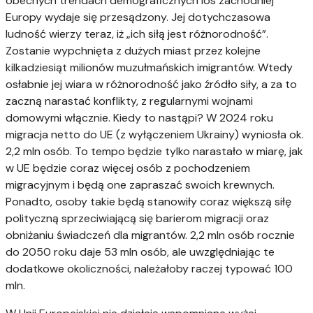
obecnych trendach demograficznych los zachodniej
Europy wydaje się przesądzony. Jej dotychczasowa
ludność wierzy teraz, iż „ich siłą jest różnorodność”.
Zostanie wypchnięta z dużych miast przez kolejne
kilkadziesiąt milionów muzułmańskich imigrantów. Wtedy
osłabnie jej wiara w różnorodność jako źródło siły, a za to
zaczną narastać konflikty, z regularnymi wojnami
domowymi włącznie. Kiedy to nastąpi? W 2024 roku
migracja netto do UE (z wyłączeniem Ukrainy) wyniosła ok.
2,2 mln osób. To tempo będzie tylko narastało w miarę, jak
w UE będzie coraz więcej osób z pochodzeniem
migracyjnym i będą one zapraszać swoich krewnych.
Ponadto, osoby takie będą stanowiły coraz większą siłę
polityczną sprzeciwiającą się barierom migracji oraz
obniżaniu świadczeń dla migrantów. 2,2 mln osób rocznie
do 2050 roku daje 53 mln osób, ale uwzględniając te
dodatkowe okoliczności, należałoby raczej typować 100
mln.