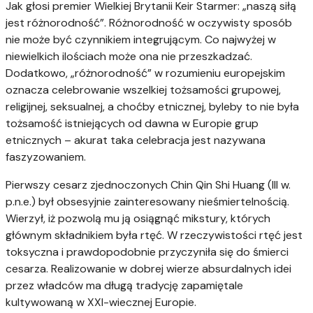
Jak głosi premier Wielkiej Brytanii Keir Starmer: „naszą siłą
jest różnorodność”. Różnorodność w oczywisty sposób
nie może być czynnikiem integrującym. Co najwyżej w
niewielkich ilościach może ona nie przeszkadzać.
Dodatkowo, „różnorodność” w rozumieniu europejskim
oznacza celebrowanie wszelkiej tożsamości grupowej,
religijnej, seksualnej, a choćby etnicznej, byleby to nie była
tożsamość istniejących od dawna w Europie grup
etnicznych – akurat taka celebracja jest nazywana
faszyzowaniem.
Pierwszy cesarz zjednoczonych Chin Qin Shi Huang (III w.
p.n.e.) był obsesyjnie zainteresowany nieśmiertelnością.
Wierzył, iż pozwolą mu ją osiągnąć mikstury, których
głównym składnikiem była rtęć. W rzeczywistości rtęć jest
toksyczna i prawdopodobnie przyczyniła się do śmierci
cesarza. Realizowanie w dobrej wierze absurdalnych idei
przez władców ma długą tradycję zapamiętale
kultywowaną w XXI-wiecznej Europie.