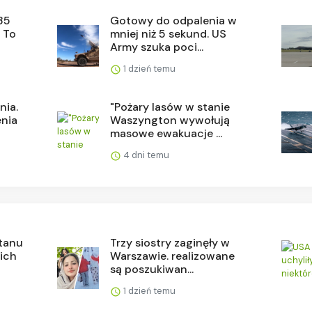
-35
Gotowy do odpalenia w
. To
mniej niż 5 sekund. US
Army szuka poci...
1 dzień temu
nia.
"Pożary lasów w stanie
enia
Waszyngton wywołują
masowe ewakuacje ...
4 dni temu
stanu
Trzy siostry zaginęły w
 ich
Warszawie. realizowane
są poszukiwan...
1 dzień temu