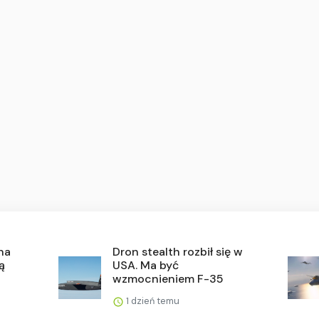
na
Dron stealth rozbił się w
ą
USA. Ma być
wzmocnieniem F-35
1 dzień temu