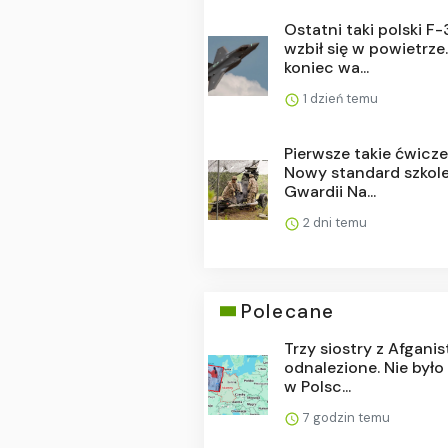
Ostatni taki polski F
wzbił się w powietrze
koniec wa...
1 dzień temu
Pierwsze takie ćwicze
Nowy standard szkol
Gwardii Na...
2 dni temu
Polecane
Trzy siostry z Afgani
odnalezione. Nie było
w Polsc...
7 godzin temu