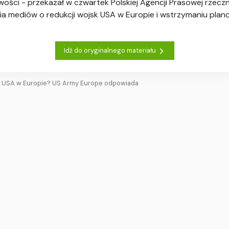
ści - przekazał w czwartek Polskiej Agencji Prasowej rzeczni
nia mediów o redukcji wojsk USA w Europie i wstrzymaniu pla
Idź do oryginalnego materiału
i USA w Europie? US Army Europe odpowiada