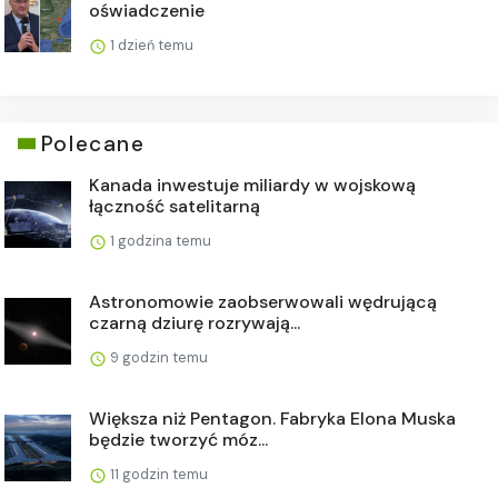
oświadczenie
1 dzień temu
Polecane
Kanada inwestuje miliardy w wojskową
łączność satelitarną
1 godzina temu
Astronomowie zaobserwowali wędrującą
czarną dziurę rozrywają...
9 godzin temu
Większa niż Pentagon. Fabryka Elona Muska
będzie tworzyć móz...
11 godzin temu