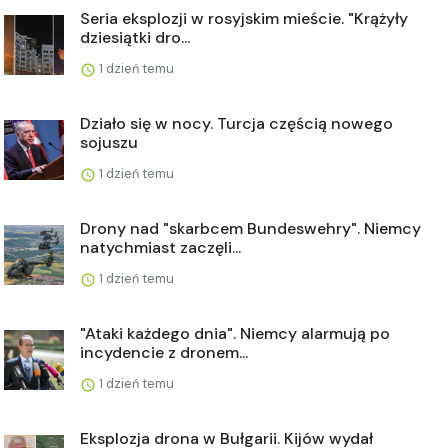
Seria eksplozji w rosyjskim mieście. "Krążyły
dziesiątki dro...
1 dzień temu
Działo się w nocy. Turcja częścią nowego
sojuszu
1 dzień temu
Drony nad "skarbcem Bundeswehry". Niemcy
natychmiast zaczęli...
1 dzień temu
"Ataki każdego dnia". Niemcy alarmują po
incydencie z dronem...
1 dzień temu
Eksplozja drona w Bułgarii. Kijów wydał