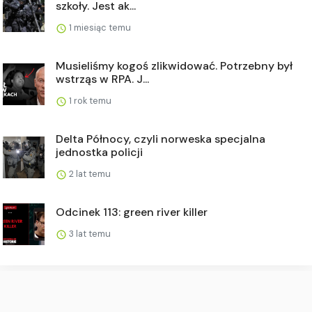
szkoły. Jest ak...
1 miesiąc temu
Musieliśmy kogoś zlikwidować. Potrzebny był
wstrząs w RPA. J...
1 rok temu
Delta Północy, czyli norweska specjalna
jednostka policji
2 lat temu
Odcinek 113: green river killer
3 lat temu