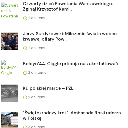
Czwarty dzień Powstania Warszawskiego.
Zginął Krzysztof Kami...
2 dni temu
Jerzy Surdykowski: Milczenie świata wobec
krwawej ofiary Pow...
2 dni temu
Bołdyn’44. Ciągle próbują nas ukształtować
2 dni temu
Ku polskiej marce – PZL
2 dni temu
"Świętokradczy krok". Ambasada Rosji uderza
w Polskę
3 dni temu