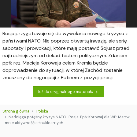
Rosja przygotowuje się do wywołania nowego kryzysu z
państwami NATO. Nie poprzez otwartą inwazję, ale serię
sabotaży i prowokacji, które mają postawić Sojusz przed
najtrudniejszym od dekad testem politycznym. Zdaniem
ppłk rez. Macieja Korowaja celem Kremla będzie
doprowadzenie do sytuacji, w której Zachód zostanie
zmuszony do negocjacji z Putinem z pozycji presji.
Idź do oryginalnego materiału
Strona główna
Polska
Nadciąga potężny kryzys NATO-Rosja. Ppłk Korowaj dla WP: Martwi
mnie aktywność sił nuklearnych