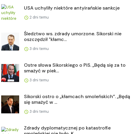
USA uchyliły niektóre antyirańskie sankcje
2 dni temu
Śledztwo ws. zdrady umorzone. Sikorski nie
oszczędził "kłamc...
3 dni temu
Ostre słowa Sikorskiego o PiS. „Będą się za to
smażyć w piek...
3 dni temu
Sikorski ostro o „kłamcach smoleńskich”. „Będą
się smażyć w ...
3 dni temu
Zdrady dyplomatycznej po katastrofie
smoleńskiej nie było. K...