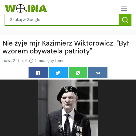
Nie żyje mjr Kazimierz Wiktorowicz. "Był
wzorem obywatela patrioty"
news.24tm.pl
2 miesięcy temu