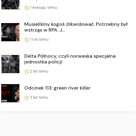
1 miesiąc temu
Musieliśmy kogoś zlikwidować. Potrzebny był
wstrząs w RPA. J...
1 rok temu
Delta Północy, czyli norweska specjalna
jednostka policji
2 lat temu
Odcinek 113: green river killer
3 lat temu