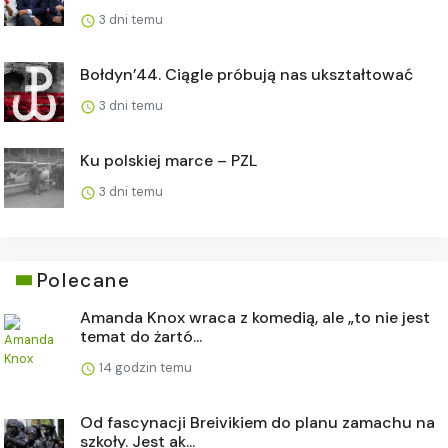
3 dni temu
Bołdyn’44. Ciągle próbują nas ukształtować
3 dni temu
Ku polskiej marce – PZL
3 dni temu
Polecane
Amanda Knox wraca z komedią, ale „to nie jest
temat do żartó...
14 godzin temu
Od fascynacji Breivikiem do planu zamachu na
szkoły. Jest ak...