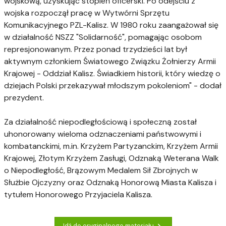
wojskową, uzyskując stopień oficerski. Po odejściu z
wojska rozpoczął pracę w Wytwórni Sprzętu
Komunikacyjnego PZL-Kalisz. W 1980 roku zaangażował się
w działalność NSZZ "Solidarność", pomagając osobom
represjonowanym. Przez ponad trzydzieści lat był
aktywnym członkiem Światowego Związku Żołnierzy Armii
Krajowej - Oddział Kalisz. Świadkiem historii, który wiedzę o
dziejach Polski przekazywał młodszym pokoleniom" - dodał
prezydent.
Za działalność niepodległościową i społeczną został
uhonorowany wieloma odznaczeniami państwowymi i
kombatanckimi, m.in. Krzyżem Partyzanckim, Krzyżem Armii
Krajowej, Złotym Krzyżem Zasługi, Odznaką Weterana Walk
o Niepodległość, Brązowym Medalem Sił Zbrojnych w
Służbie Ojczyzny oraz Odznaką Honorową Miasta Kalisza i
tytułem Honorowego Przyjaciela Kalisza.
Idź do oryginalnego materiału