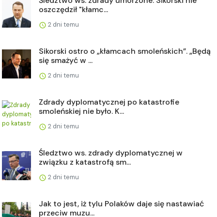
Śledztwo ws. zdrady umorzone. Sikorski nie
oszczędził "kłamc...
2 dni temu
Sikorski ostro o „kłamcach smoleńskich”. „Będą
się smażyć w ...
2 dni temu
Zdrady dyplomatycznej po katastrofie
smoleńskiej nie było. K...
2 dni temu
Śledztwo ws. zdrady dyplomatycznej w
związku z katastrofą sm...
2 dni temu
Jak to jest, iż tylu Polaków daje się nastawiać
przeciw muzu...