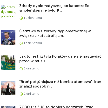
Zdrady dyplomatycznej po katastrofie
smoleńskiej nie było. K...
1 dzień temu
Śledztwo ws. zdrady dyplomatycznej w
związku z katastrofą sm...
1 dzień temu
Jak to jest, iż tylu Polaków daje się nastawiać
przeciw muzu...
2 dni temu
"Broń potężniejsza niż bomba atomowa". Iran
znalazł sposób n...
2 dni temu
7000 zł z ZUS to dopiero początek. Rząd i