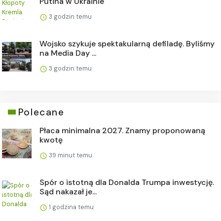
Putina w Ukrainie
3 godzin temu
Wojsko szykuje spektakularną defiladę. Byliśmy
na Media Day ...
3 godzin temu
Polecane
Płaca minimalna 2027. Znamy proponowaną
kwotę
39 minut temu
Spór o istotną dla Donalda Trumpa inwestycję.
Sąd nakazał je...
1 godzina temu