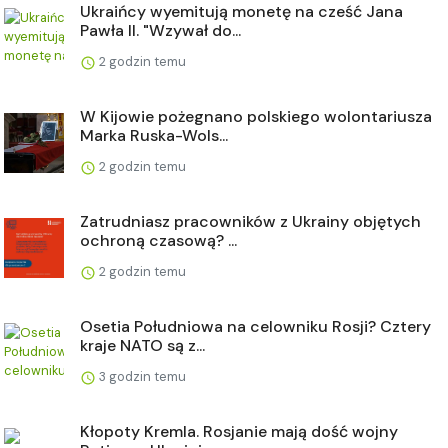
Ukraińcy wyemitują monetę na cześć Jana
Pawła II. "Wzywał do...
2 godzin temu
W Kijowie pożegnano polskiego wolontariusza
Marka Ruska-Wols...
2 godzin temu
Zatrudniasz pracowników z Ukrainy objętych
ochroną czasową? ...
2 godzin temu
Osetia Południowa na celowniku Rosji? Cztery
kraje NATO są z...
3 godzin temu
Kłopoty Kremla. Rosjanie mają dość wojny