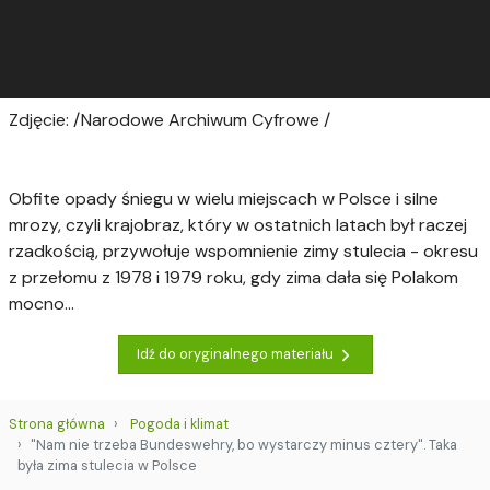
Zdjęcie: /Narodowe Archiwum Cyfrowe /
Obfite opady śniegu w wielu miejscach w Polsce i silne
mrozy, czyli krajobraz, który w ostatnich latach był raczej
rzadkością, przywołuje wspomnienie zimy stulecia - okresu
z przełomu z 1978 i 1979 roku, gdy zima dała się Polakom
mocno...
Idź do oryginalnego materiału
Strona główna
Pogoda i klimat
"Nam nie trzeba Bundeswehry, bo wystarczy minus cztery". Taka
była zima stulecia w Polsce