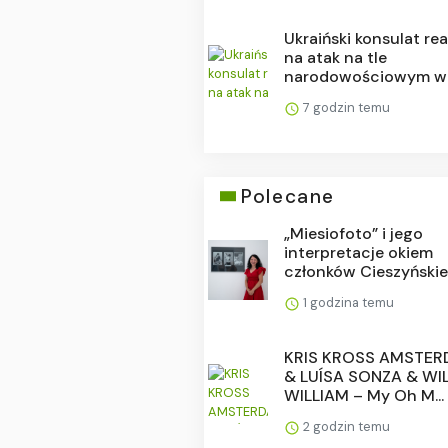
Ukraiński konsulat re
na atak na tle
narodowościowym w .
7 godzin temu
Polecane
„Miesiofoto” i jego
interpretacje okiem
członków Cieszyńskie.
1 godzina temu
KRIS KROSS AMSTE
& LUÍSA SONZA & WI
WILLIAM – My Oh M...
2 godzin temu