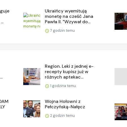
aguje
Ukraińcy wyemitują
monetę na cześć Jana
..
Pawła II. "Wzywał do...
7 godzin temu
Region. Leki z jednej e-
recepty kupisz już w
..
różnych aptekac...
1 godzina temu
RDAM
Wojna Hołowni z
LLY
Pełczyńską-Nałęcz
2 godzin temu